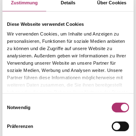
Zustimmung
Details
Über Cookies
Gewicht
Laufnummer
-
1.6.1313.WG.585.0.035
Diese Webseite verwendet Cookies
EAN
Alternativ
Wir verwenden Cookies, um Inhalte und Anzeigen zu
9010595781810
-
personalisieren, Funktionen für soziale Medien anbieten
Feingehalt
Farbe
zu können und die Zugriffe auf unsere Website zu
585
Weißgold
analysieren. Außerdem geben wir Informationen zu Ihrer
Größe
Steinfarbe
Verwendung unserer Website an unsere Partner für
18 mm
-
soziale Medien, Werbung und Analysen weiter. Unsere
Partner führen diese Informationen möglicherweise mit
Steinart
Stein
weiteren Daten zusammen, die Sie ihnen bereitgestellt
-
-
haben oder die sie im Rahmen Ihrer Nutzung der Dienste
gesammelt haben.
Einwilligungsauswahl
Notwendig
Weitere Stücke aus dieser Kollektion entdecken.
Präferenzen