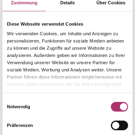
Zustimmung
Details
Über Cookies
Gewicht
Laufnummer
-
1.44.1851.GG.585.0.0.0.1
Diese Webseite verwendet Cookies
EAN
Alternativ
Wir verwenden Cookies, um Inhalte und Anzeigen zu
9010595779800
-
personalisieren, Funktionen für soziale Medien anbieten
Feingehalt
Farbe
zu können und die Zugriffe auf unsere Website zu
585
Gelbgold
analysieren. Außerdem geben wir Informationen zu Ihrer
Größe
Steinfarbe
Verwendung unserer Website an unsere Partner für
-
-
soziale Medien, Werbung und Analysen weiter. Unsere
Partner führen diese Informationen möglicherweise mit
Steinart
Stein
weiteren Daten zusammen, die Sie ihnen bereitgestellt
-
-
haben oder die sie im Rahmen Ihrer Nutzung der Dienste
gesammelt haben.
Einwilligungsauswahl
Notwendig
Weitere Stücke aus dieser Kollektion entdecken.
Präferenzen