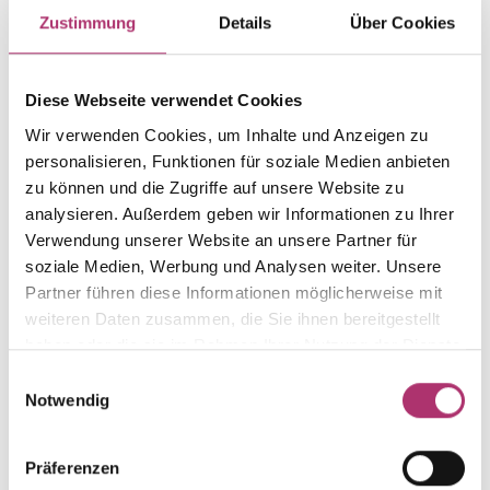
Artikelgruppe
Material
Zustimmung
Details
Über Cookies
Ohrstecker
Gold
Gewicht
Laufnummer
-
1.44.496.GG.585.099.0.0
Diese Webseite verwendet Cookies
EAN
Alternativ
Wir verwenden Cookies, um Inhalte und Anzeigen zu
9010595632143
-
personalisieren, Funktionen für soziale Medien anbieten
zu können und die Zugriffe auf unsere Website zu
Feingehalt
Farbe
585
Gelbgold
analysieren. Außerdem geben wir Informationen zu Ihrer
Verwendung unserer Website an unsere Partner für
Größe
Steinfarbe
soziale Medien, Werbung und Analysen weiter. Unsere
-
weiß
Partner führen diese Informationen möglicherweise mit
Steinart
Stein
weiteren Daten zusammen, die Sie ihnen bereitgestellt
Zirkonia
Zirkonia weiss
haben oder die sie im Rahmen Ihrer Nutzung der Dienste
gesammelt haben.
Einwilligungsauswahl
Notwendig
Weitere Stücke aus dieser Kollektion entdecken.
Präferenzen