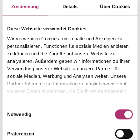
Artikelgruppe
Material
Zustimmung
Details
Über Cookies
Ohrstecker
Gold
Gewicht
Laufnummer
-
1.44.3477.WG.585.099.0.0
Diese Webseite verwendet Cookies
EAN
Alternativ
Wir verwenden Cookies, um Inhalte und Anzeigen zu
9010595760082
-
personalisieren, Funktionen für soziale Medien anbieten
zu können und die Zugriffe auf unsere Website zu
Feingehalt
Farbe
585
Weißgold
analysieren. Außerdem geben wir Informationen zu Ihrer
Verwendung unserer Website an unsere Partner für
Größe
Steinfarbe
soziale Medien, Werbung und Analysen weiter. Unsere
-
weiß
Partner führen diese Informationen möglicherweise mit
Steinart
Stein
weiteren Daten zusammen, die Sie ihnen bereitgestellt
Zirkonia
Zirkonia weiss
haben oder die sie im Rahmen Ihrer Nutzung der Dienste
gesammelt haben.
Einwilligungsauswahl
Notwendig
Weitere Stücke aus dieser Kollektion entdecken.
Präferenzen