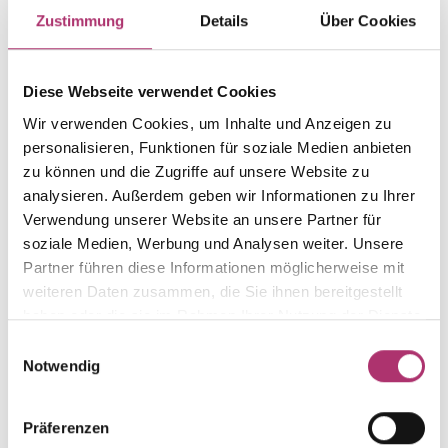
Artikelgruppe
Material
Zustimmung
Details
Über Cookies
Ohrstecker
Gold
Gewicht
Laufnummer
-
1.44.3037.GG.585.066.0.0.2
Diese Webseite verwendet Cookies
EAN
Alternativ
Wir verwenden Cookies, um Inhalte und Anzeigen zu
9010595638251
-
personalisieren, Funktionen für soziale Medien anbieten
zu können und die Zugriffe auf unsere Website zu
Feingehalt
Farbe
585
Gelbgold
analysieren. Außerdem geben wir Informationen zu Ihrer
Verwendung unserer Website an unsere Partner für
Steinfarbe
Steinart
soziale Medien, Werbung und Analysen weiter. Unsere
Perle
Perle
Partner führen diese Informationen möglicherweise mit
Stein
Größe
weiteren Daten zusammen, die Sie ihnen bereitgestellt
Zuchtperle
-
haben oder die sie im Rahmen Ihrer Nutzung der Dienste
gesammelt haben.
Einwilligungsauswahl
Notwendig
Weitere Stücke aus dieser Kollektion entdecken.
Präferenzen