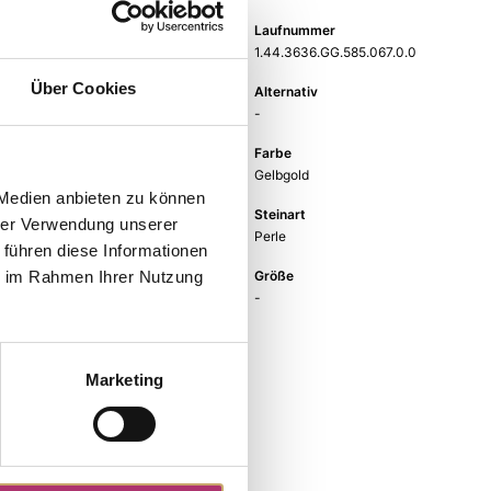
Gewicht
Laufnummer
-
1.44.3636.GG.585.067.0.0
Über Cookies
EAN
Alternativ
9010595793073
-
Feingehalt
Farbe
585
Gelbgold
 Medien anbieten zu können
Steinfarbe
Steinart
hrer Verwendung unserer
Perle
Perle
 führen diese Informationen
Stein
Größe
ie im Rahmen Ihrer Nutzung
SWP
-
Marketing