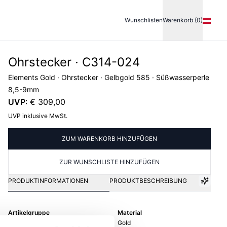
Wunschlisten
Warenkorb (0)
Ohrstecker · C314-024
Elements Gold · Ohrstecker · Gelbgold 585 · Süßwasserperle
8,5-9mm
UVP
:
€ 309,00
UVP inklusive MwSt.
ZUM WARENKORB HINZUFÜGEN
ZUR WUNSCHLISTE HINZUFÜGEN
PRODUKTINFORMATIONEN
PRODUKTBESCHREIBUNG
Artikelgruppe
Material
Ohrstecker
Gold