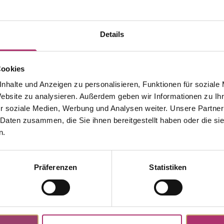
Details
Cookies
nhalte und Anzeigen zu personalisieren, Funktionen für soziale
Website zu analysieren. Außerdem geben wir Informationen zu I
r soziale Medien, Werbung und Analysen weiter. Unsere Partner
 Daten zusammen, die Sie ihnen bereitgestellt haben oder die s
n.
Weitere Stücke aus dieser Kollektion entdecken.
Präferenzen
Statistiken