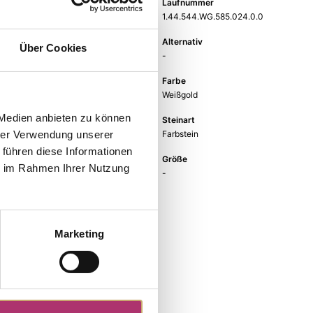
Gewicht
Laufnummer
-
1.44.544.WG.585.024.0.0
EAN
Alternativ
Über Cookies
9010595774577
-
Feingehalt
Farbe
585
Weißgold
 Medien anbieten zu können
Steinfarbe
Steinart
andere Farben
Farbstein
hrer Verwendung unserer
 führen diese Informationen
Stein
Größe
ie im Rahmen Ihrer Nutzung
Glas
-
Marketing