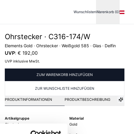
Wunschlisten
Warenkorb (0)
Ohrstecker · C316-174/W
Elements Gold · Ohrstecker · Weißgold 585 · Glas · Delfin
UVP
:
€ 192,00
UVP inklusive MwSt.
ZUM WARENKORB HINZUFÜGEN
ZUR WUNSCHLISTE HINZUFÜGEN
PRODUKTINFORMATIONEN
PRODUKTBESCHREIBUNG
Artikelgruppe
Material
Ohrstecker
Gold