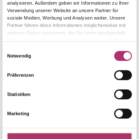
analysieren. Außerdem geben wir Informationen zu Ihrer
Die passenden Stücke
Verwendung unserer Website an unsere Partner für
soziale Medien, Werbung und Analysen weiter. Unsere
aus der Kollektion.
Partner führen diese Informationen möglicherweise mit
weiteren Daten zusammen, die Sie ihnen bereitgestellt
haben oder die sie im Rahmen Ihrer Nutzung der Dienste
gesammelt haben.
Einwilligungsauswahl
Notwendig
Ring · F1302W
Solitaire · New York · Ring · Weißgold 585 · Brillant
Präferenzen
0,05ct H/SI
UVP
:
€ 689,00
Statistiken
Anhänger · F1300W
Solitaire · New York · Anhänger · Weißgold 585 ·
Marketing
Brillant 0,05ct H/SI
UVP
:
€ 279,00