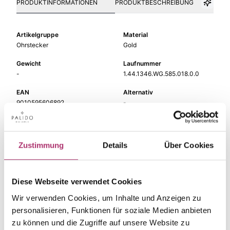
PRODUKTINFORMATIONEN
PRODUKTBESCHREIBUNG
Artikelgruppe
Material
Ohrstecker
Gold
Gewicht
Laufnummer
-
1.44.1346.WG.585.018.0.0
EAN
Alternativ
9010595606892
-
Feingehalt
Farbe
585
Weißgold
Zustimmung
Details
Über Cookies
Steinfarbe
Steinart
weiß
Diamant
Stein
Größe
Diese Webseite verwendet Cookies
Brill.
-
Wir verwenden Cookies, um Inhalte und Anzeigen zu
personalisieren, Funktionen für soziale Medien anbieten
zu können und die Zugriffe auf unsere Website zu