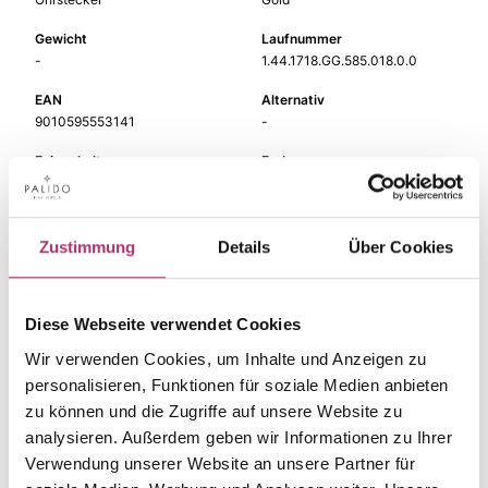
Gewicht
Laufnummer
-
1.44.1718.GG.585.018.0.0
EAN
Alternativ
9010595553141
-
Feingehalt
Farbe
585
Gelbgold
Steinfarbe
Steinart
weiß
Diamant
Zustimmung
Details
Über Cookies
Stein
Größe
Brill.
-
Diese Webseite verwendet Cookies
Wir verwenden Cookies, um Inhalte und Anzeigen zu
personalisieren, Funktionen für soziale Medien anbieten
zu können und die Zugriffe auf unsere Website zu
Die passenden Stücke
analysieren. Außerdem geben wir Informationen zu Ihrer
Verwendung unserer Website an unsere Partner für