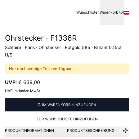
Wunschlisten
Warenkorb (0)
Ohrstecker · F1336R
Solitaire · Paris · Ohrstecker · Rotgold 585 · Brillant 0,15ct
H/SI
Nur noch wenige Teile verfügbar
UVP
:
€ 639,00
UVP inklusive MwSt.
ZUM WARENKORB HINZUFÜGEN
ZUR WUNSCHLISTE HINZUFÜGEN
PRODUKTINFORMATIONEN
PRODUKTBESCHREIBUNG