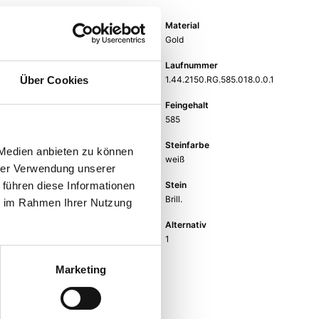
Artikelgruppe
Material
Ohrstecker
Gold
Gewicht
Laufnummer
-
1.44.2150.RG.585.018.0.0.1
Über Cookies
EAN
Feingehalt
9010595553264
585
Farbe
Steinfarbe
 Medien anbieten zu können
Rotgold
weiß
hrer Verwendung unserer
Steinart
Stein
 führen diese Informationen
Diamant
Brill.
ie im Rahmen Ihrer Nutzung
Größe
Alternativ
-
1
Marketing