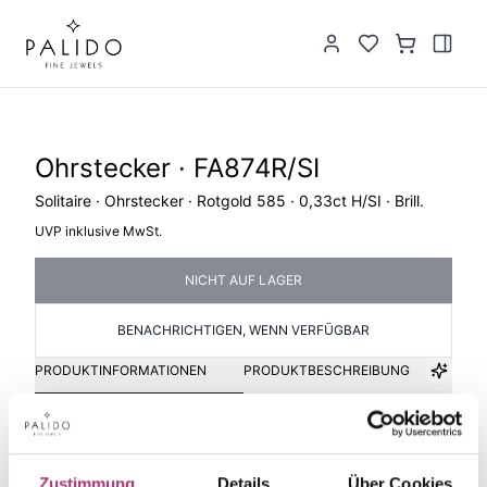
Ohrstecker · FA874R/SI
Solitaire · Ohrstecker · Rotgold 585 · 0,33ct H/SI · Brill.
UVP inklusive MwSt.
NICHT AUF LAGER
BENACHRICHTIGEN, WENN VERFÜGBAR
PRODUKTINFORMATIONEN
PRODUKTBESCHREIBUNG
Artikelgruppe
Material
Ohrstecker
Gold
Zustimmung
Details
Über Cookies