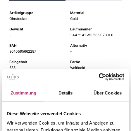
Artikelgruppe
Material
Ohrstecker
Gold
Gewicht
Laufnummer
-
1.44.2141.WG.585.073.0.0
EAN
Alternativ
9010595662287
-
Feingehalt
Farbe
585
Weißgold
Steinfarbe
Steinart
blau
Farbstein
Zustimmung
Details
Über Cookies
Stein
Größe
Topas beh.
-
Diese Webseite verwendet Cookies
Wir verwenden Cookies, um Inhalte und Anzeigen zu
personalisieren, Funktionen für soziale Medien anbieten