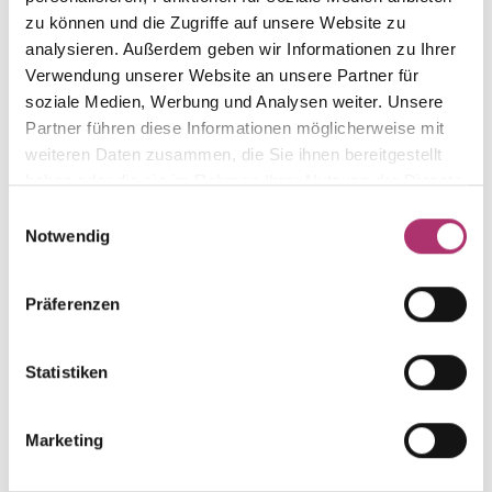
Die passenden Stücke
zu können und die Zugriffe auf unsere Website zu
analysieren. Außerdem geben wir Informationen zu Ihrer
aus der Kollektion.
Verwendung unserer Website an unsere Partner für
soziale Medien, Werbung und Analysen weiter. Unsere
Partner führen diese Informationen möglicherweise mit
weiteren Daten zusammen, die Sie ihnen bereitgestellt
haben oder die sie im Rahmen Ihrer Nutzung der Dienste
Ring · K10457
gesammelt haben.
Einwilligungsauswahl
Grundkollektion · Ring · Weißgold 585 · Topas beh.
Notwendig
UVP
:
€ 679,00
Präferenzen
Anhänger · K10456
Grundkollektion · Anhänger · Weißgold 585 · Topas
Statistiken
beh.
UVP
:
€ 389,00
Marketing
Anhänger · 1.15.4148.WG.585.005.0
Nicht auf Lager