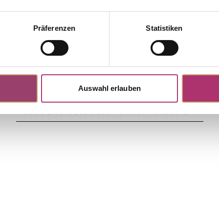
11603R
Präferenzen
Statistiken
Collier · Rotgold 585 · Topas
0,32ct · Diamant 0,04ct H/SI ·
,00
Auswahl erlauben
Weitere Stücke aus dieser Kollektion entdecken.