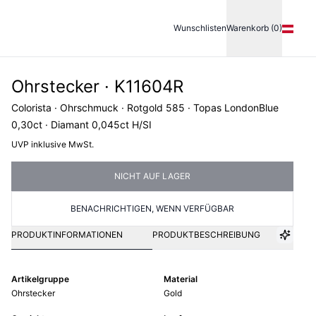
Wunschlisten
Warenkorb (0)
Ohrstecker · K11604R
Colorista · Ohrschmuck · Rotgold 585 · Topas LondonBlue
0,30ct · Diamant 0,045ct H/SI
UVP inklusive MwSt.
NICHT AUF LAGER
BENACHRICHTIGEN, WENN VERFÜGBAR
PRODUKTINFORMATIONEN
PRODUKTBESCHREIBUNG
Artikelgruppe
Material
Ohrstecker
Gold