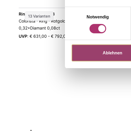
Einwilligungsauswahl
Ring · K11605R/48
Collier · K
13 Varianten
Notwendig
Colorista · Ring · Rotgold 585/- · Topas LB ·
Colorista · 
0,32+Diamant 0,08ct
LondonBlue 
42 cm
UVP
:
€ 631,00 - € 792,00
UVP
:
€ 706
Ablehnen