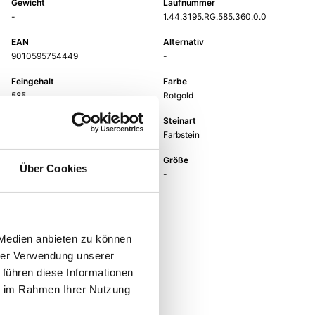
Gewicht
Laufnummer
-
1.44.3195.RG.585.360.0.0
EAN
Alternativ
9010595754449
-
Feingehalt
Farbe
585
Rotgold
Steinfarbe
Steinart
blau
Farbstein
Stein
Größe
Über Cookies
Topas LB
-
 Medien anbieten zu können
hrer Verwendung unserer
 führen diese Informationen
ie im Rahmen Ihrer Nutzung