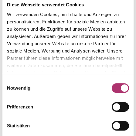
Diese Webseite verwendet Cookies
aus der Kollektion.
Wir verwenden Cookies, um Inhalte und Anzeigen zu
personalisieren, Funktionen für soziale Medien anbieten
zu können und die Zugriffe auf unsere Website zu
analysieren. Außerdem geben wir Informationen zu Ihrer
Collier · K11647
Verwendung unserer Website an unsere Partner für
First Love · Collier · Weißgold 585 · Diamant 0,05ct
soziale Medien, Werbung und Analysen weiter. Unsere
H/SI · 42 cm
Partner führen diese Informationen möglicherweise mit
UVP
:
€ 694,00
weiteren Daten zusammen, die Sie ihnen bereitgestellt
haben oder die sie im Rahmen Ihrer Nutzung der Dienste
gesammelt haben.
Einwilligungsauswahl
Ohrstecker · K11649
Notwendig
First Love · Ohrschmuck · Weißgold 585 · Diamant
0,09ct H/SI
Präferenzen
UVP
:
€ 494,00
Statistiken
Armband · K11648
First Love · Armband · Weißgold 585 · Diamant