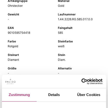
Artikelgruppe
Material
Ohrstecker
Gold
Gewicht
Laufnummer
-
1.44.3226.RG.585.017.0.0
EAN
Feingehalt
9010595754418
585
Farbe
Steinfarbe
Rotgold
weiß
Steinart
Stein
Diamant
Diam.
Größe
Alternativ
-
-
Zustimmung
Details
Über Cookies
Die passenden Stücke