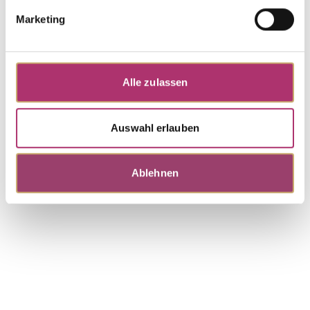
0,05ct H/SI · 18 cm
Marketing
UVP
:
€ 459,00
Armband · K11648G
Alle zulassen
First Love · Armband · Gelbgold 585 · Diamant
0,06ct H/SI · 18 cm
Auswahl erlauben
UVP
:
€ 459,00
Ablehnen
Weitere Stücke entdecken.