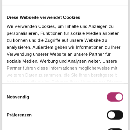
Gewicht
Laufnummer
-
1.44.2854.WG.750.018.0.0
Diese Webseite verwendet Cookies
Wir verwenden Cookies, um Inhalte und Anzeigen zu
EAN
Alternativ
9010595601736
-
personalisieren, Funktionen für soziale Medien anbieten
zu können und die Zugriffe auf unsere Website zu
Feingehalt
Farbe
analysieren. Außerdem geben wir Informationen zu Ihrer
750
Weißgold
Verwendung unserer Website an unsere Partner für
Größe
Steinfarbe
soziale Medien, Werbung und Analysen weiter. Unsere
-
weiß
Partner führen diese Informationen möglicherweise mit
weiteren Daten zusammen, die Sie ihnen bereitgestellt
Steinart
Stein
Diamant
Brill.
haben oder die sie im Rahmen Ihrer Nutzung der Dienste
gesammelt haben.
Einwilligungsauswahl
Notwendig
Präferenzen