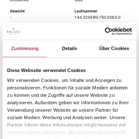
Gewicht
Laufnummer
-
1.44.3239.RG.750.058.0.0
EAN
Alternativ
9010595691621
-
Feingehalt
Farbe
Zustimmung
Details
Über Cookies
750
Rotgold
Steinfarbe
Steinart
rosa
Farbstein
Diese Webseite verwendet Cookies
Wir verwenden Cookies, um Inhalte und Anzeigen zu
Stein
Größe
Turmalin rosa
-
personalisieren, Funktionen für soziale Medien anbieten
zu können und die Zugriffe auf unsere Website zu
analysieren. Außerdem geben wir Informationen zu Ihrer
Verwendung unserer Website an unsere Partner für
soziale Medien, Werbung und Analysen weiter. Unsere
Die passenden Stücke
Partner führen diese Informationen möglicherweise mit
weiteren Daten zusammen, die Sie ihnen bereitgestellt