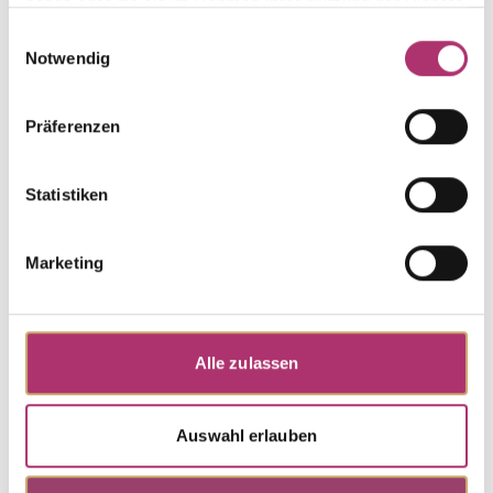
haben oder die sie im Rahmen Ihrer Nutzung der Dienste
gesammelt haben.
Einwilligungsauswahl
Notwendig
Collier · K11362
Cinderella · Collier · Gelbgold 585 · Perlmutt weiss ·
Präferenzen
45 cm
UVP
:
€ 1.663,00
Statistiken
Marketing
Weitere Stücke entdecken.
Alle zulassen
Auswahl erlauben