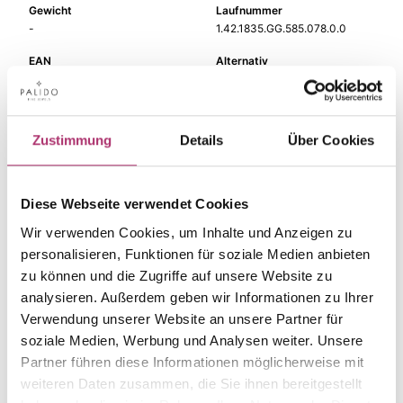
Gewicht
Laufnummer
-
1.42.1835.GG.585.078.0.0
EAN
Alternativ
9010595703256
-
Feingehalt
Farbe
585
Gelbgold
Zustimmung
Details
Über Cookies
Steinfarbe
Steinart
Perle
Perle
Diese Webseite verwendet Cookies
Stein
Größe
Perlm. w.
-
Wir verwenden Cookies, um Inhalte und Anzeigen zu
personalisieren, Funktionen für soziale Medien anbieten
zu können und die Zugriffe auf unsere Website zu
analysieren. Außerdem geben wir Informationen zu Ihrer
Verwendung unserer Website an unsere Partner für
Die passenden Stücke
soziale Medien, Werbung und Analysen weiter. Unsere
Partner führen diese Informationen möglicherweise mit
aus der Kollektion.
weiteren Daten zusammen, die Sie ihnen bereitgestellt