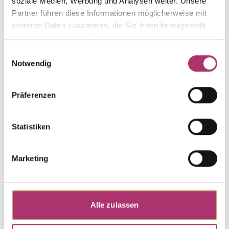
soziale Medien, Werbung und Analysen weiter. Unsere
Partner führen diese Informationen möglicherweise mit
weiteren Daten zusammen, die Sie ihnen bereitgestellt
haben oder die sie im Rahmen Ihrer Nutzung der Dienste
Collier · K12030G
gesammelt haben.
Einwilligungsauswahl
Cinderella · Collier · Gelbgold 585 · Perlmutt weiss ·
Notwendig
45 cm
UVP
:
€ 1.070,00
Präferenzen
Armband · K12031G
Statistiken
Cinderella · Armband · Gelbgold 585 · Perlmutt
weiss · 19cm
UVP
:
€ 1.139,00
Marketing
Weitere Stücke entdecken.
Alle zulassen