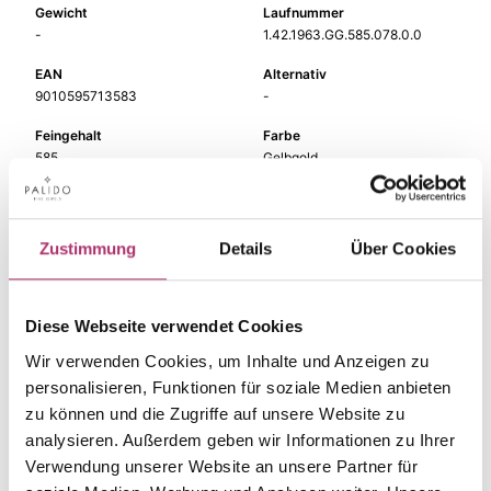
Gewicht
Laufnummer
-
1.42.1963.GG.585.078.0.0
EAN
Alternativ
9010595713583
-
Feingehalt
Farbe
585
Gelbgold
Steinfarbe
Steinart
Perle
Perle
Zustimmung
Details
Über Cookies
Stein
Größe
Perlm. w.
-
Diese Webseite verwendet Cookies
Wir verwenden Cookies, um Inhalte und Anzeigen zu
personalisieren, Funktionen für soziale Medien anbieten
Die passenden Stücke
zu können und die Zugriffe auf unsere Website zu
analysieren. Außerdem geben wir Informationen zu Ihrer
aus der Kollektion.
Verwendung unserer Website an unsere Partner für