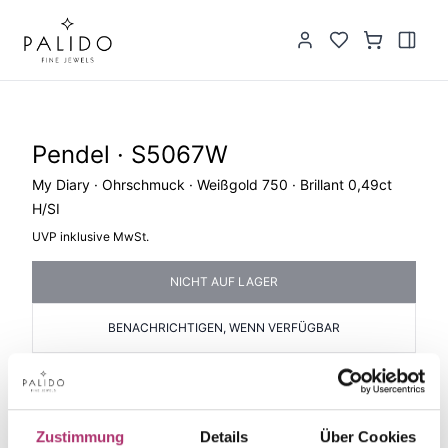
Pendel · S5067W
My Diary · Ohrschmuck · Weißgold 750 · Brillant 0,49ct
H/SI
UVP inklusive MwSt.
NICHT AUF LAGER
BENACHRICHTIGEN, WENN VERFÜGBAR
PRODUKTINFORMATIONEN
PRODUKTBESCHREIBUNG
Artikelgruppe
Material
Zustimmung
Details
Über Cookies
Pendel
Gold