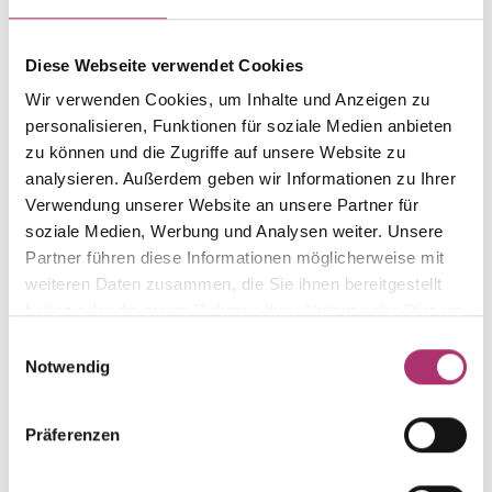
Gewicht
Laufnummer
-
1.42.2027.WG.750.018.0.0
Diese Webseite verwendet Cookies
Wir verwenden Cookies, um Inhalte und Anzeigen zu
EAN
Alternativ
9010595749988
-
personalisieren, Funktionen für soziale Medien anbieten
zu können und die Zugriffe auf unsere Website zu
Feingehalt
Farbe
analysieren. Außerdem geben wir Informationen zu Ihrer
750
Weißgold
Verwendung unserer Website an unsere Partner für
Steinfarbe
Steinart
soziale Medien, Werbung und Analysen weiter. Unsere
weiß
Diamant
Partner führen diese Informationen möglicherweise mit
weiteren Daten zusammen, die Sie ihnen bereitgestellt
Stein
Größe
Brill.
-
haben oder die sie im Rahmen Ihrer Nutzung der Dienste
gesammelt haben.
Einwilligungsauswahl
Notwendig
Präferenzen