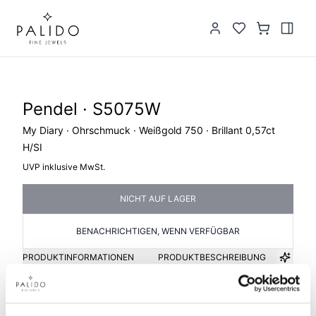
Pendel · S5075W
My Diary · Ohrschmuck · Weißgold 750 · Brillant 0,57ct
H/SI
UVP inklusive MwSt.
NICHT AUF LAGER
BENACHRICHTIGEN, WENN VERFÜGBAR
PRODUKTINFORMATIONEN
PRODUKTBESCHREIBUNG
Artikelgruppe
Material
Pendel
Gold