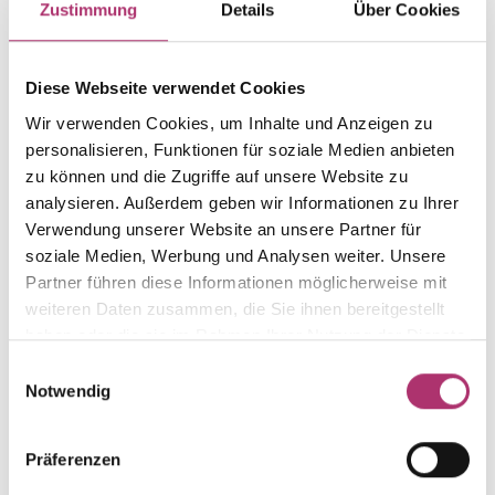
Zustimmung
Details
Über Cookies
Gewicht
Laufnummer
-
1.42.1875.WG.750.018.0.0
Diese Webseite verwendet Cookies
EAN
Alternativ
Wir verwenden Cookies, um Inhalte und Anzeigen zu
9010595687037
-
personalisieren, Funktionen für soziale Medien anbieten
Feingehalt
Farbe
zu können und die Zugriffe auf unsere Website zu
750
Weißgold
analysieren. Außerdem geben wir Informationen zu Ihrer
Steinfarbe
Steinart
Verwendung unserer Website an unsere Partner für
weiß
Diamant
soziale Medien, Werbung und Analysen weiter. Unsere
Partner führen diese Informationen möglicherweise mit
Stein
Größe
weiteren Daten zusammen, die Sie ihnen bereitgestellt
Brill.
-
haben oder die sie im Rahmen Ihrer Nutzung der Dienste
gesammelt haben.
Einwilligungsauswahl
Notwendig
Weitere Stücke entdecken.
Präferenzen