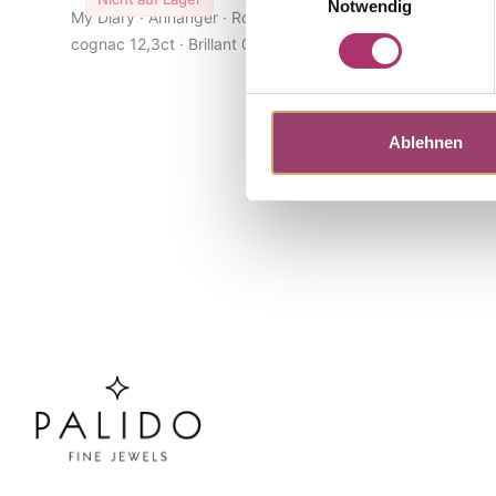
Notwendig
My Diary · Anhänger · Rotgold 750 · Quarz
My Diary · 
cognac 12,3ct · Brillant 0,25ct H/SI
cognac 4,07c
Ablehnen