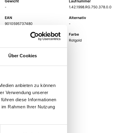
Gewicht
Laufnummer
-
1.42.1998.RG.750.378.0.0
EAN
Alternativ
9010595737480
-
Feingehalt
Farbe
750
Rotgold
Größe
Über Cookies
-
 Medien anbieten zu können
hrer Verwendung unserer
 führen diese Informationen
ie im Rahmen Ihrer Nutzung