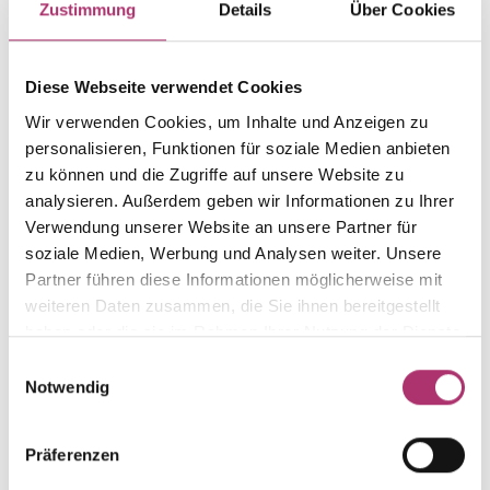
Zustimmung
Details
Über Cookies
Gewicht
Laufnummer
-
1.42.2010.WG.750.018.0.0
Diese Webseite verwendet Cookies
EAN
Alternativ
Wir verwenden Cookies, um Inhalte und Anzeigen zu
9010595743238
-
personalisieren, Funktionen für soziale Medien anbieten
Feingehalt
Farbe
zu können und die Zugriffe auf unsere Website zu
750
Weißgold
analysieren. Außerdem geben wir Informationen zu Ihrer
Größe
Steinfarbe
Verwendung unserer Website an unsere Partner für
-
weiß
soziale Medien, Werbung und Analysen weiter. Unsere
Partner führen diese Informationen möglicherweise mit
Steinart
Stein
weiteren Daten zusammen, die Sie ihnen bereitgestellt
Diamant
Brill.
haben oder die sie im Rahmen Ihrer Nutzung der Dienste
gesammelt haben.
Einwilligungsauswahl
Notwendig
Weitere Stücke entdecken.
Präferenzen