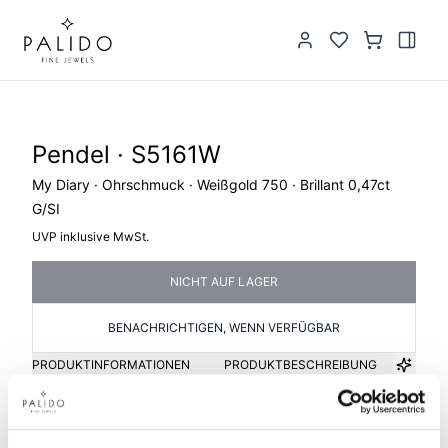
Pendel · S5161W
My Diary · Ohrschmuck · Weißgold 750 · Brillant 0,47ct
G/SI
UVP inklusive MwSt.
NICHT AUF LAGER
BENACHRICHTIGEN, WENN VERFÜGBAR
PRODUKTINFORMATIONEN
PRODUKTBESCHREIBUNG
Artikelgruppe
Material
Pendel
Gold