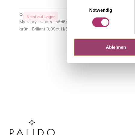
Einwilligungsauswahl
Notwendig
Collier · S5218W
Nicht auf Lager
My Diary · Collier · Weißgold 750 · Turmalin
grün · Brillant 0,09ct H/SI · 45 cm
Ablehnen