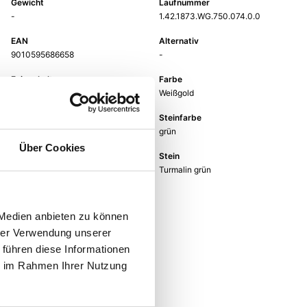
Gewicht
Laufnummer
-
1.42.1873.WG.750.074.0.0
EAN
Alternativ
9010595686658
-
Feingehalt
Farbe
750
Weißgold
Größe
Steinfarbe
-
grün
Über Cookies
Steinart
Stein
Farbstein
Turmalin grün
 Medien anbieten zu können
hrer Verwendung unserer
 führen diese Informationen
ie im Rahmen Ihrer Nutzung