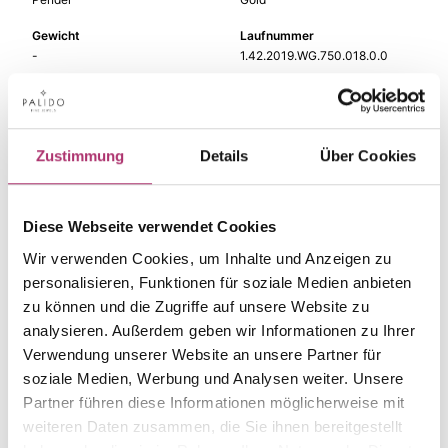
Gewicht
Laufnummer
-
1.42.2019.WG.750.018.0.0
EAN
Alternativ
9010595746604
-
Feingehalt
Farbe
Zustimmung
Details
Über Cookies
750
Weißgold
Größe
Steinfarbe
-
weiß
Diese Webseite verwendet Cookies
Wir verwenden Cookies, um Inhalte und Anzeigen zu
Steinart
Stein
Diamant
Brill.
personalisieren, Funktionen für soziale Medien anbieten
zu können und die Zugriffe auf unsere Website zu
analysieren. Außerdem geben wir Informationen zu Ihrer
Verwendung unserer Website an unsere Partner für
soziale Medien, Werbung und Analysen weiter. Unsere
Die passenden Stücke
Partner führen diese Informationen möglicherweise mit
weiteren Daten zusammen, die Sie ihnen bereitgestellt