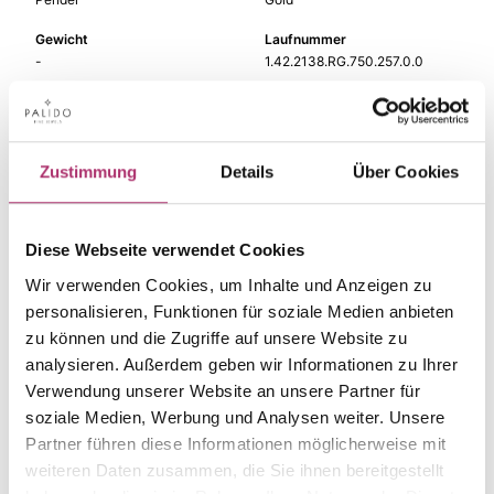
Gewicht
Laufnummer
-
1.42.2138.RG.750.257.0.0
EAN
Alternativ
9010595812699
-
Feingehalt
Farbe
Zustimmung
Details
Über Cookies
750
Rotgold
Steinfarbe
Steinart
rosa
Farbstein
Diese Webseite verwendet Cookies
Wir verwenden Cookies, um Inhalte und Anzeigen zu
Stein
Größe
Morganit
-
personalisieren, Funktionen für soziale Medien anbieten
zu können und die Zugriffe auf unsere Website zu
analysieren. Außerdem geben wir Informationen zu Ihrer
Verwendung unserer Website an unsere Partner für
soziale Medien, Werbung und Analysen weiter. Unsere
Die passenden Stücke
Partner führen diese Informationen möglicherweise mit
weiteren Daten zusammen, die Sie ihnen bereitgestellt