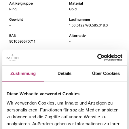
Artikelgruppe
Material
Ring
Gold
Gewicht
Laufnummer
-
1.50.5122.WG.585.018.0
EAN
Alternativ
9010595570711
-
Feingehalt
Farbe
585
Weißgold
Ringweite
Steinfarbe
Zustimmung
Details
Über Cookies
-
weiß
Steinart
Stein
Diamant
Brill.
Diese Webseite verwendet Cookies
Wir verwenden Cookies, um Inhalte und Anzeigen zu
personalisieren, Funktionen für soziale Medien anbieten
zu können und die Zugriffe auf unsere Website zu
Die passenden Stücke
analysieren. Außerdem geben wir Informationen zu Ihrer