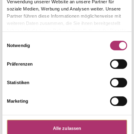
Verwendung unserer Website an unsere Partner für
aus der Kollektion.
soziale Medien, Werbung und Analysen weiter. Unsere
Partner führen diese Informationen möglicherweise mit
weiteren Daten zusammen, die Sie ihnen bereitgestellt
haben oder die sie im Rahmen Ihrer Nutzung der Dienste
gesammelt haben.
Einwilligungsauswahl
Ohrstecker · F1330W
Notwendig
Solitaire · Paris · Ohrschmuck · Weißgold 585 ·
Brillant 0,05ct H/SI
Präferenzen
UVP
:
€ 479,00
Statistiken
Anhänger · F1331W
Solitaire · Paris · Anhänger · Weißgold 585 · Brillant
0,05ct H/SI
Marketing
UVP
:
€ 279,00
Alle zulassen
Weitere Stücke entdecken.