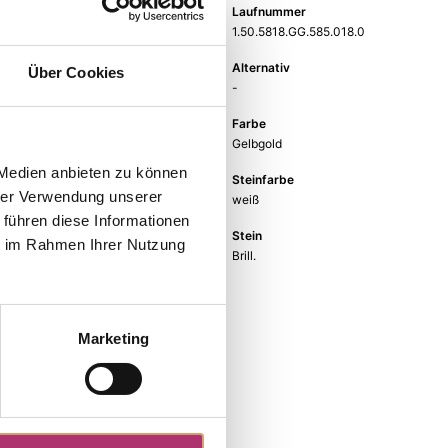
Gewicht
Laufnummer
-
1.50.5818.GG.585.018.0
EAN
Alternativ
Über Cookies
9010595602368
-
Feingehalt
Farbe
585
Gelbgold
 Medien anbieten zu können
Ringweite
Steinfarbe
hrer Verwendung unserer
-
weiß
 führen diese Informationen
Steinart
Stein
ie im Rahmen Ihrer Nutzung
Diamant
Brill.
Marketing