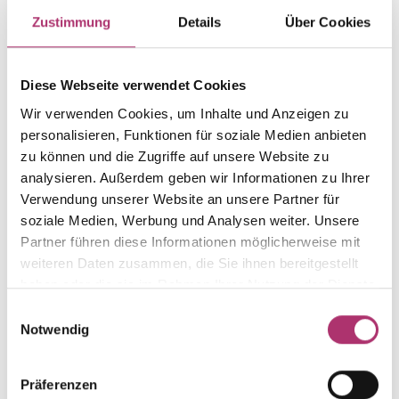
Artikelgruppe
Material
Zustimmung
Details
Über Cookies
Ring
Gold
Gewicht
Laufnummer
-
1.50.3824.GG.585.018.0
Diese Webseite verwendet Cookies
EAN
Feingehalt
Wir verwenden Cookies, um Inhalte und Anzeigen zu
9010595584497
585
personalisieren, Funktionen für soziale Medien anbieten
zu können und die Zugriffe auf unsere Website zu
Farbe
Alternativ
analysieren. Außerdem geben wir Informationen zu Ihrer
Gelbgold
-
Verwendung unserer Website an unsere Partner für
Steinfarbe
Steinart
soziale Medien, Werbung und Analysen weiter. Unsere
weiß
Diamant
Partner führen diese Informationen möglicherweise mit
Stein
Ringweite
weiteren Daten zusammen, die Sie ihnen bereitgestellt
Brill.
-
haben oder die sie im Rahmen Ihrer Nutzung der Dienste
gesammelt haben.
Einwilligungsauswahl
Notwendig
Weitere Stücke entdecken.
Präferenzen