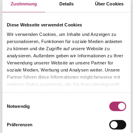
Ring
Gold
Zustimmung
Details
Über Cookies
Gewicht
Laufnummer
-
1.50.3824.RG.585.018.0
Diese Webseite verwendet Cookies
EAN
Feingehalt
Wir verwenden Cookies, um Inhalte und Anzeigen zu
9010595667084
585
personalisieren, Funktionen für soziale Medien anbieten
Farbe
Alternativ
zu können und die Zugriffe auf unsere Website zu
Rotgold
-
analysieren. Außerdem geben wir Informationen zu Ihrer
Verwendung unserer Website an unsere Partner für
Steinfarbe
Steinart
weiß
Diamant
soziale Medien, Werbung und Analysen weiter. Unsere
Partner führen diese Informationen möglicherweise mit
Stein
Ringweite
weiteren Daten zusammen, die Sie ihnen bereitgestellt
Brill.
-
haben oder die sie im Rahmen Ihrer Nutzung der Dienste
gesammelt haben.
Einwilligungsauswahl
Notwendig
Weitere Stücke entdecken.
Präferenzen