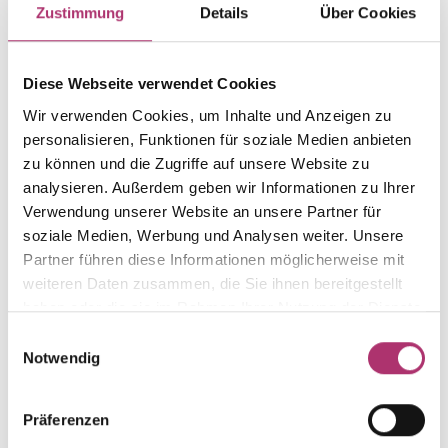
Ring
Gold
Zustimmung
Details
Über Cookies
Gewicht
Laufnummer
-
1.50.4917.RG.585.018.0.1
Diese Webseite verwendet Cookies
EAN
Feingehalt
Wir verwenden Cookies, um Inhalte und Anzeigen zu
9010595646898
585
personalisieren, Funktionen für soziale Medien anbieten
Farbe
Steinfarbe
zu können und die Zugriffe auf unsere Website zu
Rotgold
weiß
analysieren. Außerdem geben wir Informationen zu Ihrer
Verwendung unserer Website an unsere Partner für
Steinart
Stein
Diamant
Brill.
soziale Medien, Werbung und Analysen weiter. Unsere
Partner führen diese Informationen möglicherweise mit
Alternativ
Ringweite
weiteren Daten zusammen, die Sie ihnen bereitgestellt
1
-
haben oder die sie im Rahmen Ihrer Nutzung der Dienste
gesammelt haben.
Einwilligungsauswahl
Notwendig
Weitere Stücke entdecken.
Präferenzen