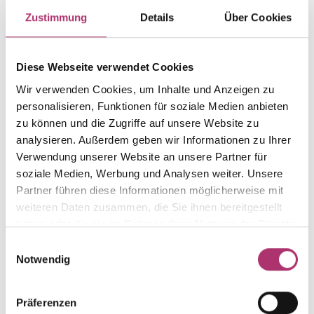
Artikelgruppe
Material
Zustimmung
Details
Über Cookies
Ring
Gold
Gewicht
Laufnummer
-
1.50.5216.GG.585.017.0
Diese Webseite verwendet Cookies
EAN
Alternativ
Wir verwenden Cookies, um Inhalte und Anzeigen zu
9010595570865
-
personalisieren, Funktionen für soziale Medien anbieten
zu können und die Zugriffe auf unsere Website zu
Feingehalt
Farbe
analysieren. Außerdem geben wir Informationen zu Ihrer
585
Gelbgold
Verwendung unserer Website an unsere Partner für
Steinfarbe
Steinart
soziale Medien, Werbung und Analysen weiter. Unsere
weiß
Diamant
Partner führen diese Informationen möglicherweise mit
Stein
Ringweite
weiteren Daten zusammen, die Sie ihnen bereitgestellt
Diam.
-
haben oder die sie im Rahmen Ihrer Nutzung der Dienste
gesammelt haben.
Einwilligungsauswahl
Notwendig
Weitere Stücke entdecken.
Präferenzen