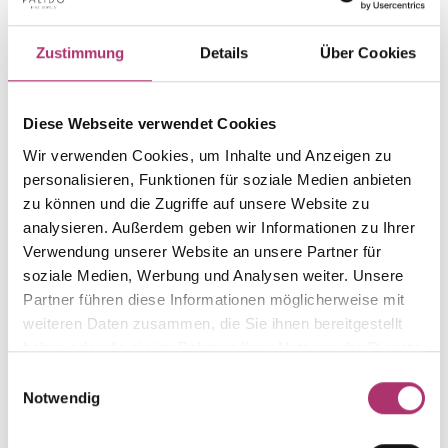
PRODUKTINFORMATIONEN
PRODUKTBESCHREIBUNG
Zustimmung
Details
Über Cookies
Artikelgruppe
Material
Ring
Gold
Diese Webseite verwendet Cookies
Gewicht
Laufnummer
-
1.50.7804.WG.585.018.480
Wir verwenden Cookies, um Inhalte und Anzeigen zu
personalisieren, Funktionen für soziale Medien anbieten
EAN
Alternativ
9010595677670
-
zu können und die Zugriffe auf unsere Website zu
analysieren. Außerdem geben wir Informationen zu Ihrer
Steinfarbe
Steinart
Verwendung unserer Website an unsere Partner für
weiß
Diamant
soziale Medien, Werbung und Analysen weiter. Unsere
Stein
Ringweite
Partner führen diese Informationen möglicherweise mit
Brill.
W 50
weiteren Daten zusammen, die Sie ihnen bereitgestellt
haben oder die sie im Rahmen Ihrer Nutzung der Dienste
Farbe
Feingehalt
Weißgold
585
gesammelt haben.
Einwilligungsauswahl
Notwendig