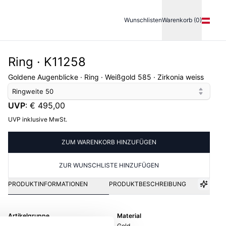
Wunschlisten
Warenkorb (0)
Ring · K11258
Goldene Augenblicke · Ring · Weißgold 585 · Zirkonia weiss
Ringweite
50
UVP
:
€ 495,00
UVP inklusive MwSt.
ZUM WARENKORB HINZUFÜGEN
ZUR WUNSCHLISTE HINZUFÜGEN
PRODUKTINFORMATIONEN
PRODUKTBESCHREIBUNG
Artikelgruppe
Material
Ring
Gold