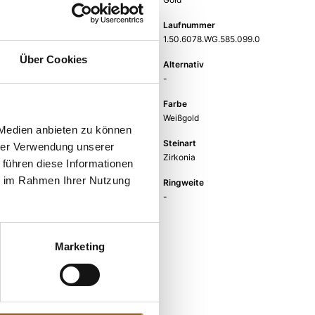
Gewicht
Laufnummer
-
1.50.6078.WG.585.099.0
Über Cookies
EAN
Alternativ
9010595747915
-
Feingehalt
Farbe
585
Weißgold
 Medien anbieten zu können
Steinfarbe
Steinart
hrer Verwendung unserer
weiß
Zirkonia
 führen diese Informationen
ie im Rahmen Ihrer Nutzung
Stein
Ringweite
Zirkonia weiss
-
Marketing