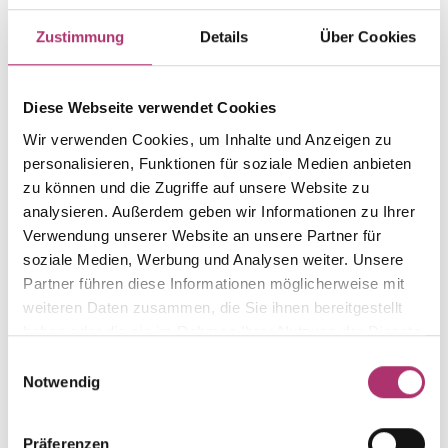
Artikelgruppe
Material
Zustimmung
Details
Über Cookies
Ring
Gold
Gewicht
Laufnummer
Diese Webseite verwendet Cookies
-
1.50.6078.GG.585.099.0
Wir verwenden Cookies, um Inhalte und Anzeigen zu
EAN
Alternativ
personalisieren, Funktionen für soziale Medien anbieten
9010595671845
-
zu können und die Zugriffe auf unsere Website zu
Feingehalt
Farbe
analysieren. Außerdem geben wir Informationen zu Ihrer
585
Gelbgold
Verwendung unserer Website an unsere Partner für
soziale Medien, Werbung und Analysen weiter. Unsere
Steinfarbe
Steinart
weiß
Zirkonia
Partner führen diese Informationen möglicherweise mit
weiteren Daten zusammen, die Sie ihnen bereitgestellt
Stein
Ringweite
haben oder die sie im Rahmen Ihrer Nutzung der Dienste
Zirkonia weiss
-
gesammelt haben.
Einwilligungsauswahl
Notwendig
Präferenzen