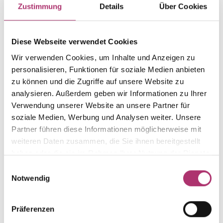
Ring
Gold
Zustimmung
Details
Über Cookies
Gewicht
Laufnummer
-
1.50.7289.WG.585.018.0
Diese Webseite verwendet Cookies
EAN
Alternativ
Wir verwenden Cookies, um Inhalte und Anzeigen zu
9010595819049
-
personalisieren, Funktionen für soziale Medien anbieten
Feingehalt
Farbe
zu können und die Zugriffe auf unsere Website zu
585
Weißgold
analysieren. Außerdem geben wir Informationen zu Ihrer
Verwendung unserer Website an unsere Partner für
Steinfarbe
Steinart
weiß
Diamant
soziale Medien, Werbung und Analysen weiter. Unsere
Partner führen diese Informationen möglicherweise mit
Stein
Ringweite
weiteren Daten zusammen, die Sie ihnen bereitgestellt
Brill.
-
haben oder die sie im Rahmen Ihrer Nutzung der Dienste
gesammelt haben.
Einwilligungsauswahl
Notwendig
Weitere Stücke entdecken.
Präferenzen