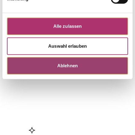
Süßwasserperle
Anhänger · K11942W
Nicht auf Lager
Alle zulassen
Grundkollektion · Anhänger · Weißgold 585 ·
Süßwasserperle
Auswahl erlauben
Weitere Stücke entdecken.
Ablehnen