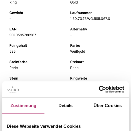
Ring
Gold
Gewicht
Laufnummer
-
1.50.7047.WG.585.067.0
EAN
Alternativ
9010595786587
-
Feingehalt
Farbe
585
Weißgold
Steinfarbe
Steinart
Perle
Perle
Stein
Ringweite
SWP
-
Zustimmung
Details
Über Cookies
Die passenden Stücke
Diese Webseite verwendet Cookies