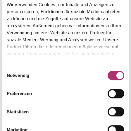
aus der Kollektion.
Wir verwenden Cookies, um Inhalte und Anzeigen zu
personalisieren, Funktionen für soziale Medien anbieten
zu können und die Zugriffe auf unsere Website zu
analysieren. Außerdem geben wir Informationen zu Ihrer
Verwendung unserer Website an unsere Partner für
Ring · K11943G
soziale Medien, Werbung und Analysen weiter. Unsere
Lebensbegleiter · Ring · Gelbgold 585 ·
Partner führen diese Informationen möglicherweise mit
Süßwasserperle · Zirkonia
weiteren Daten zusammen, die Sie ihnen bereitgestellt
UVP
:
€ 369,00
haben oder die sie im Rahmen Ihrer Nutzung der Dienste
gesammelt haben.
Einwilligungsauswahl
Notwendig
Anhänger · K11942G
Lebensbegleiter · Anhänger· Gelbgold 585 ·
Süßwasserperle · Zirkonia
Präferenzen
UVP
:
€ 309,00
Statistiken
Ring · K11943R
Nicht auf Lager
Grundkollektion · Ring · Rotgold 585 ·
Marketing