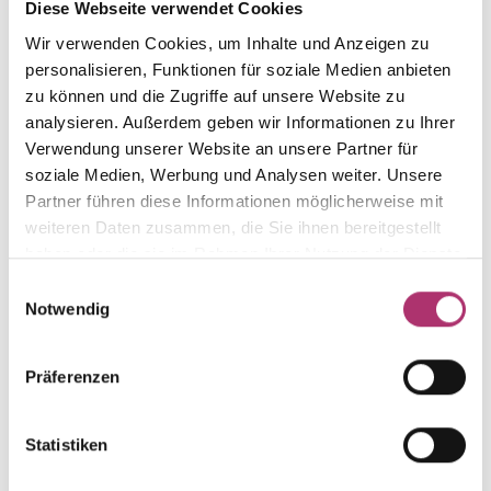
Die passenden Stücke
Diese Webseite verwendet Cookies
Wir verwenden Cookies, um Inhalte und Anzeigen zu
aus der Kollektion.
personalisieren, Funktionen für soziale Medien anbieten
zu können und die Zugriffe auf unsere Website zu
analysieren. Außerdem geben wir Informationen zu Ihrer
Verwendung unserer Website an unsere Partner für
soziale Medien, Werbung und Analysen weiter. Unsere
Anhänger · K11591G
Partner führen diese Informationen möglicherweise mit
Grundkollektion · Anhänger · Gelbgold 585 · +br
weiteren Daten zusammen, die Sie ihnen bereitgestellt
0,02ct H/P · Topas beh.
haben oder die sie im Rahmen Ihrer Nutzung der Dienste
UVP
:
€ 343,00
gesammelt haben.
Einwilligungsauswahl
Notwendig
Ohrstecker · K11593G
Nicht auf Lager
Grundkollektion · Ohrstecker · Gelbgold 585 · +br
Präferenzen
0,01ct H/P · Topas beh.
Statistiken
Ohrstecker · K13408W