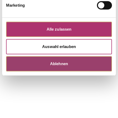
Rolle meines Lebens · Ohrstecker · Weißgold 585 ·
Marketing
Topas · Brillant 0,01ct H/P
UVP
:
€ 525,00
Alle zulassen
Anhänger · K13406W
Nicht auf Lager
Rolle meines Lebens · Anhänger · Weißgold 585 ·
Topas · Brillant 0,02ct H/SI
Auswahl erlauben
Ablehnen
Weitere Stücke entdecken.