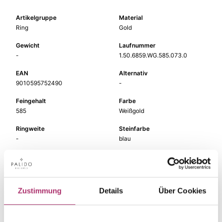
Artikelgruppe
Material
Ring
Gold
Gewicht
Laufnummer
-
1.50.6859.WG.585.073.0
EAN
Alternativ
9010595752490
-
Feingehalt
Farbe
585
Weißgold
Ringweite
Steinfarbe
-
blau
Steinart
Stein
Farbstein
Topas beh.
Zustimmung
Details
Über Cookies