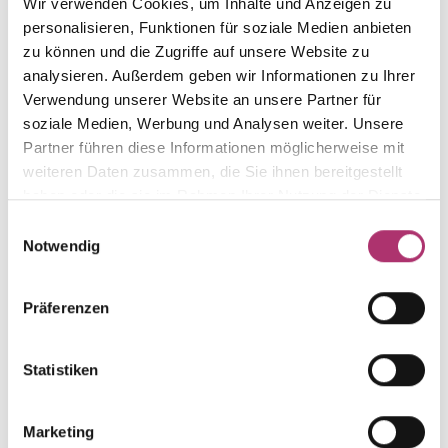
Wir verwenden Cookies, um Inhalte und Anzeigen zu
aus der Kollektion.
personalisieren, Funktionen für soziale Medien anbieten
zu können und die Zugriffe auf unsere Website zu
analysieren. Außerdem geben wir Informationen zu Ihrer
Verwendung unserer Website an unsere Partner für
soziale Medien, Werbung und Analysen weiter. Unsere
Ring · S4909R
Partner führen diese Informationen möglicherweise mit
Nicht auf Lager
My Diary · Ring · Rotgold 750 · Amethyst · Brillant
weiteren Daten zusammen, die Sie ihnen bereitgestellt
0,11ct H/SI
haben oder die sie im Rahmen Ihrer Nutzung der Dienste
gesammelt haben.
Einwilligungsauswahl
Notwendig
Anhänger · S4907R
Nicht auf Lager
My Diary · Anhänger · Rotgold 750 · Amethyst ·
Präferenzen
Brillant 0,11ct H/SI
Statistiken
Pendel · S4908R
Nicht auf Lager
My Diary · Ohrschmuck · Rotgold 750 · Amethyst ·
Brillant 0,20ct H/SI
Marketing