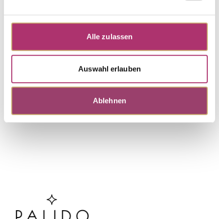
Ring · S4802R
Nicht auf Lager
My Diary · Ring · Rotgold 750 · Amethyst · Brillant
Alle zulassen
0,05ct H/SI
Auswahl erlauben
Weitere Stücke entdecken.
Ablehnen