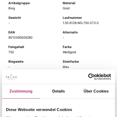
Artikelgruppe
Material
Ring
Gold
Gewicht
Laufnummer
-
1.50.6128.WG.750.073.0
EAN
Alternativ
9010595629280
-
Feingehalt
Farbe
750
Weißgold
Ringweite
Steinfarbe
-
blau
Steinart
Stein
Farbstein
Topas beh.
Zustimmung
Details
Über Cookies
Diese Webseite verwendet Cookies
Die passenden Stücke