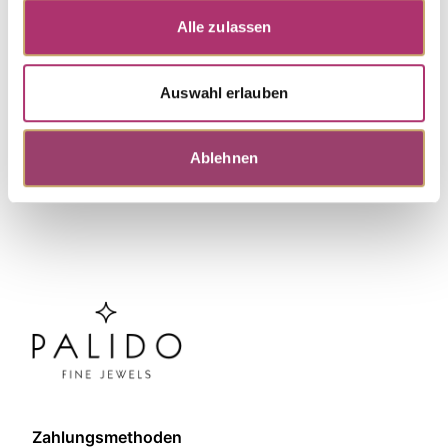
My Diary · Ring · Rotgold 750
Alle zulassen
Weitere Stücke entdecken.
Auswahl erlauben
Ablehnen
Zahlungsmethoden