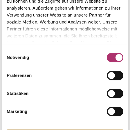
aus der Kollektion.
zu können und die Zugriffe auf unsere Website zu
analysieren. Außerdem geben wir Informationen zu Ihrer
Verwendung unserer Website an unsere Partner für
soziale Medien, Werbung und Analysen weiter. Unsere
Partner führen diese Informationen möglicherweise mit
Ring · S4971
weiteren Daten zusammen, die Sie ihnen bereitgestellt
Nicht auf Lager
My Diary · Ring · Weißgold 750
haben oder die sie im Rahmen Ihrer Nutzung der Dienste
gesammelt haben.
Einwilligungsauswahl
Notwendig
Collier · S4970R
Nicht auf Lager
My Diary · Collier · Rotgold 750 · Brillant 0,08ct
Präferenzen
H/SI · 42 cm
Statistiken
Ring · S4972R
Nicht auf Lager
My Diary · Ring · Rotgold 750 · Brillant 0,07ct H/SI
Marketing
Ring · S4971R
Nicht auf Lager