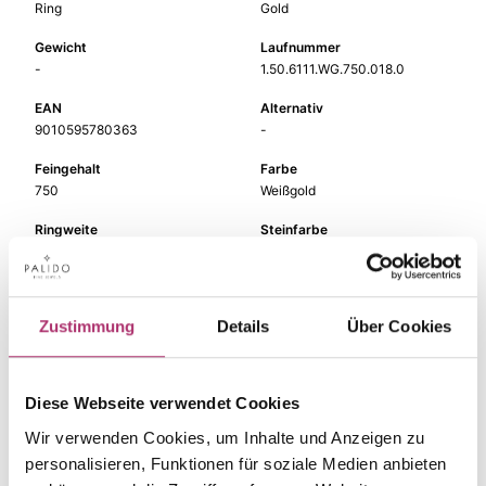
Ring
Gold
Gewicht
Laufnummer
-
1.50.6111.WG.750.018.0
EAN
Alternativ
9010595780363
-
Feingehalt
Farbe
750
Weißgold
Ringweite
Steinfarbe
-
weiß
Steinart
Stein
Diamant
Brill.
Zustimmung
Details
Über Cookies
Diese Webseite verwendet Cookies
Die passenden Stücke
Wir verwenden Cookies, um Inhalte und Anzeigen zu
personalisieren, Funktionen für soziale Medien anbieten