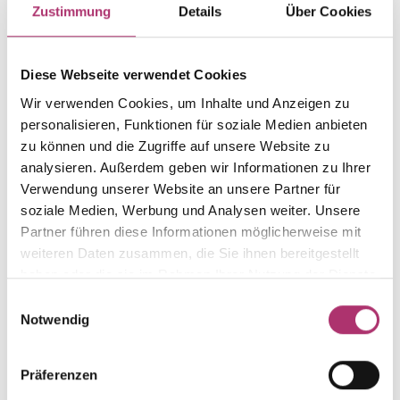
Ring
Gold
Zustimmung
Details
Über Cookies
Gewicht
Laufnummer
-
1.50.6110.WG.750.017.0
Diese Webseite verwendet Cookies
EAN
Alternativ
Wir verwenden Cookies, um Inhalte und Anzeigen zu
9010595627088
-
personalisieren, Funktionen für soziale Medien anbieten
Feingehalt
Farbe
zu können und die Zugriffe auf unsere Website zu
750
Weißgold
analysieren. Außerdem geben wir Informationen zu Ihrer
Verwendung unserer Website an unsere Partner für
Steinfarbe
Steinart
weiß
Diamant
soziale Medien, Werbung und Analysen weiter. Unsere
Partner führen diese Informationen möglicherweise mit
Stein
Ringweite
weiteren Daten zusammen, die Sie ihnen bereitgestellt
Diam.
-
haben oder die sie im Rahmen Ihrer Nutzung der Dienste
gesammelt haben.
Einwilligungsauswahl
Notwendig
Weitere Stücke entdecken.
Präferenzen