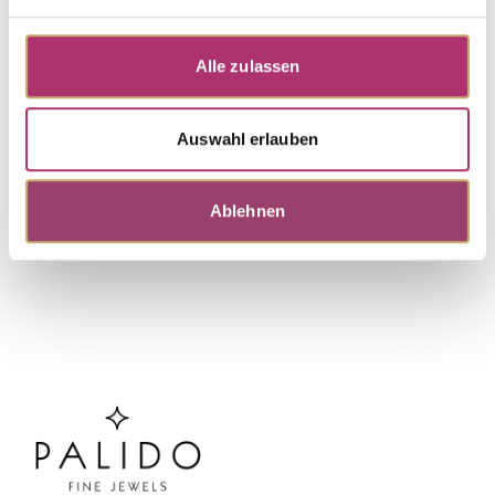
Ring · S5410G
Nicht auf Lager
My Diary #Hallstatt · Ring · Gelbgold 750 · Turmalin
Alle zulassen
grün · Brillant 0,08ct G/VS
Auswahl erlauben
Weitere Stücke entdecken.
Ablehnen