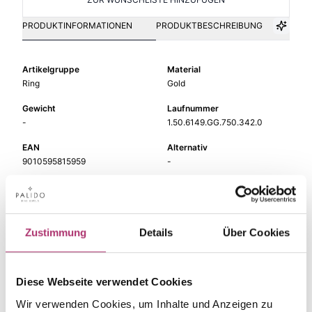
PRODUKTINFORMATIONEN
PRODUKTBESCHREIBUNG
Artikelgruppe
Material
Ring
Gold
Gewicht
Laufnummer
-
1.50.6149.GG.750.342.0
EAN
Alternativ
9010595815959
-
Feingehalt
Farbe
750
Gelbgold
Steinfarbe
Steinart
Zustimmung
Details
Über Cookies
grün
Farbstein
Stein
Ringweite
Amethyst grün
-
Diese Webseite verwendet Cookies
Wir verwenden Cookies, um Inhalte und Anzeigen zu