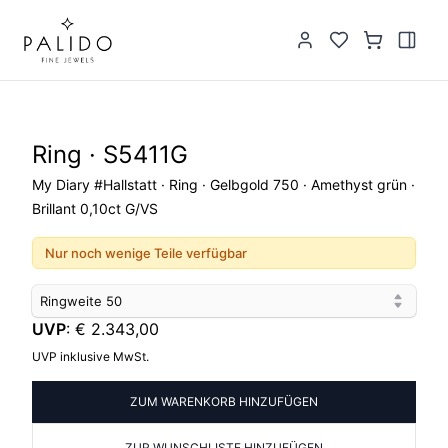
Ring · S5411G
My Diary #Hallstatt · Ring · Gelbgold 750 · Amethyst grün ·
Brillant 0,10ct G/VS
Nur noch wenige Teile verfügbar
Ringweite
50
UVP
:
€ 2.343,00
UVP inklusive MwSt.
ZUM WARENKORB HINZUFÜGEN
ZUR WUNSCHLISTE HINZUFÜGEN