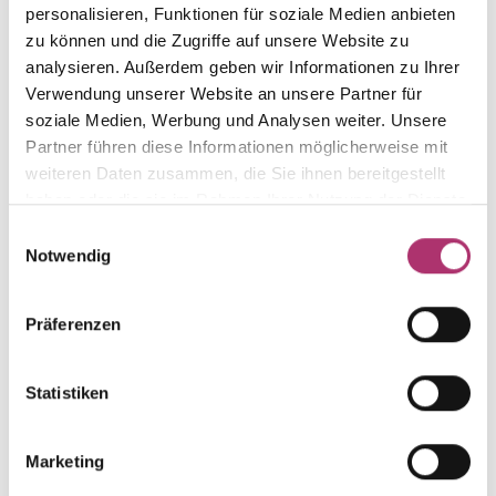
personalisieren, Funktionen für soziale Medien anbieten
zu können und die Zugriffe auf unsere Website zu
analysieren. Außerdem geben wir Informationen zu Ihrer
Die passenden Stücke
Verwendung unserer Website an unsere Partner für
soziale Medien, Werbung und Analysen weiter. Unsere
aus der Kollektion.
Partner führen diese Informationen möglicherweise mit
weiteren Daten zusammen, die Sie ihnen bereitgestellt
haben oder die sie im Rahmen Ihrer Nutzung der Dienste
gesammelt haben.
Einwilligungsauswahl
Notwendig
Ohrstecker · S5412G
Nicht auf Lager
My Diary #Hallstatt · Ohrstecker · Gelbgold 750 ·
Amethyst grün ·Turmalin grün · Brillant 0,22ct G/VS
Präferenzen
Anhänger · S5409G
Statistiken
Nicht auf Lager
My Diary #Hallstatt · Anhänger · Gelbgold 750 ·
Amethyst grün · Turmalin grün · Brillant 0,18ct G/VS
Marketing