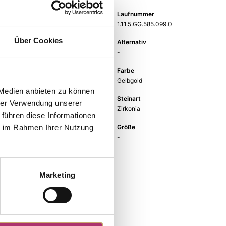
Gewicht
Laufnummer
-
1.11.5.GG.585.099.0
Über Cookies
EAN
Alternativ
9010595759147
-
Feingehalt
Farbe
585
Gelbgold
 Medien anbieten zu können
Steinfarbe
Steinart
hrer Verwendung unserer
weiß
Zirkonia
 führen diese Informationen
Stein
Größe
ie im Rahmen Ihrer Nutzung
Zirkonia weiss
-
Marketing