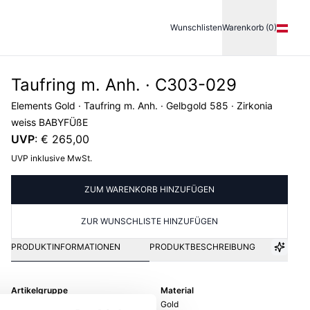
Wunschlisten
Warenkorb (0)
Taufring m. Anh. · C303-029
Elements Gold · Taufring m. Anh. · Gelbgold 585 · Zirkonia
weiss BABYFÜßE
UVP
:
€ 265,00
UVP inklusive MwSt.
ZUM WARENKORB HINZUFÜGEN
ZUR WUNSCHLISTE HINZUFÜGEN
PRODUKTINFORMATIONEN
PRODUKTBESCHREIBUNG
Artikelgruppe
Material
Taufring m. Anh.
Gold