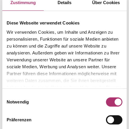
Zustimmung
Details
Über Cookies
Weight
Serial number
-
1.1.1.GG.585.0.011.J
Diese Webseite verwendet Cookies
EAN
Alternative
Wir verwenden Cookies, um Inhalte und Anzeigen zu
9010595786808
-
personalisieren, Funktionen für soziale Medien anbieten
Metal Fineness
Metal Color
zu können und die Zugriffe auf unsere Website zu
585
yellow gold
analysieren. Außerdem geben wir Informationen zu Ihrer
Size
Gem Color
Verwendung unserer Website an unsere Partner für
6 mm
-
soziale Medien, Werbung und Analysen weiter. Unsere
Partner führen diese Informationen möglicherweise mit
Gem Type
Gem
weiteren Daten zusammen, die Sie ihnen bereitgestellt
-
-
haben oder die sie im Rahmen Ihrer Nutzung der Dienste
gesammelt haben.
Einwilligungsauswahl
Notwendig
Discover more pieces from this collection.
Präferenzen