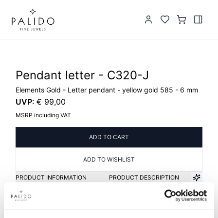
Pendant letter - C320-J
Elements Gold - Letter pendant - yellow gold 585 - 6 mm
UVP
:
€ 99,00
MSRP including VAT
ADD TO CART
ADD TO WISHLIST
PRODUCT INFORMATION
PRODUCT DESCRIPTION
Item group
Material
Anhänger Buchstabe
Gold