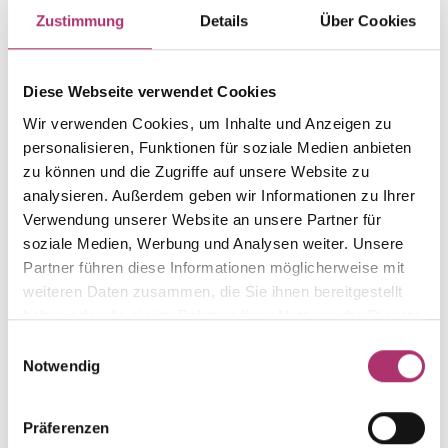
Item group
Material
Zustimmung
Details
Über Cookies
Anhänger Buchstabe
Gold
Weight
Serial number
-
1.1.2.GG.585.O.099.
Diese Webseite verwendet Cookies
EAN
Alternative
Wir verwenden Cookies, um Inhalte und Anzeigen zu
9010595723698
-
personalisieren, Funktionen für soziale Medien anbieten
zu können und die Zugriffe auf unsere Website zu
Metal Fineness
Metal Color
585
yellow gold
analysieren. Außerdem geben wir Informationen zu Ihrer
Verwendung unserer Website an unsere Partner für
Size
Gem Color
soziale Medien, Werbung und Analysen weiter. Unsere
8 mm
white
Partner führen diese Informationen möglicherweise mit
Gem Type
Gem
weiteren Daten zusammen, die Sie ihnen bereitgestellt
Zirconia
zirconia white
haben oder die sie im Rahmen Ihrer Nutzung der Dienste
gesammelt haben.
Einwilligungsauswahl
Notwendig
Discover more pieces from this collection.
Präferenzen