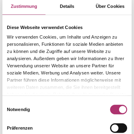
Item group
Material
Zustimmung
Details
Über Cookies
Anhänger Buchstabe
Gold
Weight
Serial number
-
1.1.2.GG.585.P.099.
Diese Webseite verwendet Cookies
EAN
Alternative
Wir verwenden Cookies, um Inhalte und Anzeigen zu
9010595723681
-
personalisieren, Funktionen für soziale Medien anbieten
zu können und die Zugriffe auf unsere Website zu
Metal Fineness
Metal Color
585
yellow gold
analysieren. Außerdem geben wir Informationen zu Ihrer
Verwendung unserer Website an unsere Partner für
Size
Gem Color
soziale Medien, Werbung und Analysen weiter. Unsere
8 mm
white
Partner führen diese Informationen möglicherweise mit
Gem Type
Gem
weiteren Daten zusammen, die Sie ihnen bereitgestellt
Zirconia
zirconia white
haben oder die sie im Rahmen Ihrer Nutzung der Dienste
gesammelt haben.
Einwilligungsauswahl
Notwendig
Discover more pieces from this collection.
Präferenzen