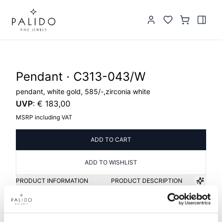
Pendant · C313-043/W
pendant, white gold, 585/-,zirconia white
UVP
:
€ 183,00
MSRP including VAT
ADD TO CART
ADD TO WISHLIST
PRODUCT INFORMATION
PRODUCT DESCRIPTION
Item group
Material
Pendant
Gold