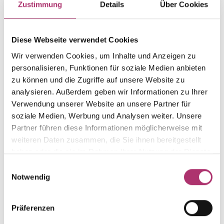
Zustimmung
Details
Über Cookies
Weight
Serial number
-
1.15.6084.WG.585.099.0
Diese Webseite verwendet Cookies
EAN
Alternative
Wir verwenden Cookies, um Inhalte und Anzeigen zu
9010595791888
-
personalisieren, Funktionen für soziale Medien anbieten
Metal Fineness
Metal Color
zu können und die Zugriffe auf unsere Website zu
585
white gold
analysieren. Außerdem geben wir Informationen zu Ihrer
Gem Color
Gem Type
Verwendung unserer Website an unsere Partner für
white
Zirconia
soziale Medien, Werbung und Analysen weiter. Unsere
Partner führen diese Informationen möglicherweise mit
Gem
Size
weiteren Daten zusammen, die Sie ihnen bereitgestellt
zirconia white
-
haben oder die sie im Rahmen Ihrer Nutzung der Dienste
gesammelt haben.
Einwilligungsauswahl
Notwendig
Discover more pieces from this collection.
Präferenzen