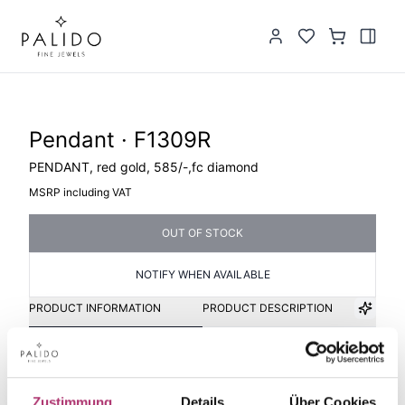
Pendant · F1309R
PENDANT, red gold, 585/-,fc diamond
MSRP including VAT
OUT OF STOCK
NOTIFY WHEN AVAILABLE
PRODUCT INFORMATION
PRODUCT DESCRIPTION
Item group
Material
Pendant
Gold
Zustimmung
Details
Über Cookies