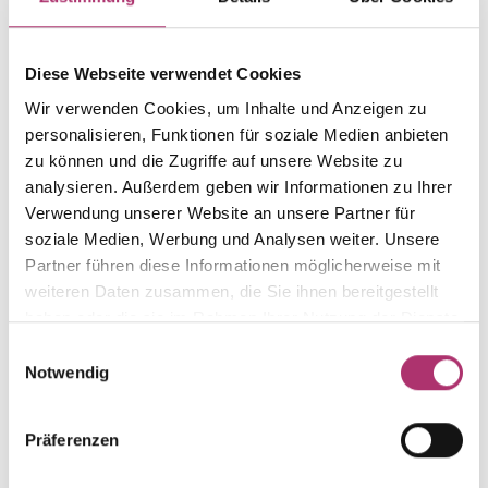
Weight
Serial number
-
1.15.3415.RG.585.018.0
Diese Webseite verwendet Cookies
EAN
Metal Fineness
9010595556920
585
Wir verwenden Cookies, um Inhalte und Anzeigen zu
personalisieren, Funktionen für soziale Medien anbieten
Metal Color
Alternative
red gold
-
zu können und die Zugriffe auf unsere Website zu
analysieren. Außerdem geben wir Informationen zu Ihrer
Gem Color
Gem Type
Verwendung unserer Website an unsere Partner für
white
Diamond
soziale Medien, Werbung und Analysen weiter. Unsere
Gem
Size
Partner führen diese Informationen möglicherweise mit
fc diamond
-
weiteren Daten zusammen, die Sie ihnen bereitgestellt
haben oder die sie im Rahmen Ihrer Nutzung der Dienste
gesammelt haben.
Einwilligungsauswahl
Notwendig
Discover more pieces.
Präferenzen