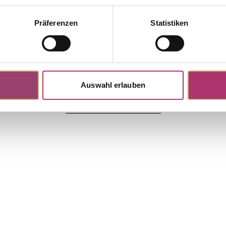
Präferenzen
Statistiken
32R
Stud Earrings · F1330G
Paris · Ring · Rotgold 585 · Brillant
Solitaire · Paris · Ohrschmuck · 
585 · Brillant 0,05ct H/SI
,00
UVP
:
€ 479,00
Auswahl erlauben
Discover more pieces.