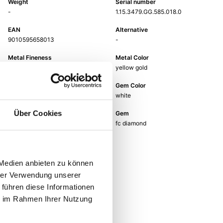
Weight
Serial number
-
1.15.3479.GG.585.018.0
EAN
Alternative
9010595658013
-
Metal Fineness
Metal Color
585
yellow gold
Size
Gem Color
-
white
Über Cookies
Gem Type
Gem
Diamond
fc diamond
 Medien anbieten zu können
hrer Verwendung unserer
 führen diese Informationen
ie im Rahmen Ihrer Nutzung