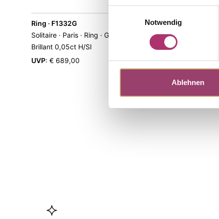
Einwilligungsauswahl
Notwendig
Ring · F1332G
Ring · F13
Solitaire · Paris · Ring · Gelbgold 585 ·
Solitaire · 
Brillant 0,05ct H/SI
0,05ct H/SI
UVP
:
€ 689,00
UVP
:
€ 689
Ablehnen