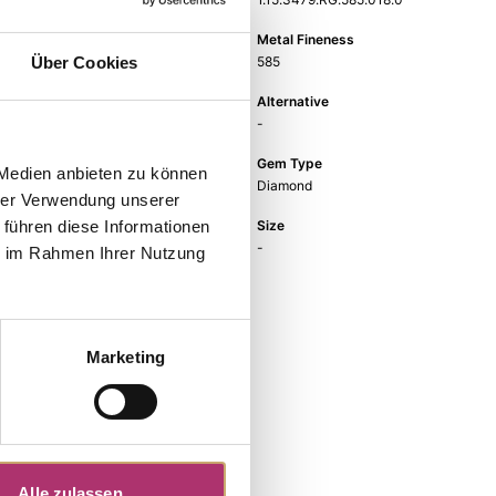
EAN
Metal Fineness
9010595595929
585
Über Cookies
Metal Color
Alternative
red gold
-
Gem Color
Gem Type
 Medien anbieten zu können
white
Diamond
hrer Verwendung unserer
Gem
Size
 führen diese Informationen
fc diamond
-
ie im Rahmen Ihrer Nutzung
Marketing
Alle zulassen