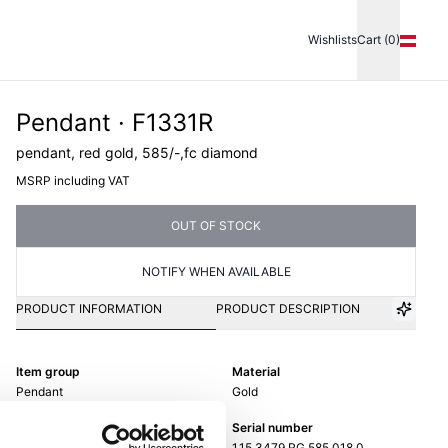
Wishlists
Cart (0)
Pendant · F1331R
pendant, red gold, 585/-,fc diamond
MSRP including VAT
OUT OF STOCK
NOTIFY WHEN AVAILABLE
PRODUCT INFORMATION
PRODUCT DESCRIPTION
Item group
Material
Pendant
Gold
Weight
Serial number
-
1.15.3479.RG.585.018.0