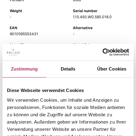
Weight
Serial number
-
1.15.493.WG.585.018.0
EAN
Alternative
9010595553431
-
Metal Fineness
Metal Color
585
white gold
Gem Color
Gem Type
white
Diamond
Zustimmung
Details
Über Cookies
Gem
Size
fc diamond
-
Diese Webseite verwendet Cookies
Wir verwenden Cookies, um Inhalte und Anzeigen zu
personalisieren, Funktionen für soziale Medien anbieten
zu können und die Zugriffe auf unsere Website zu
The matching pieces
analysieren. Außerdem geben wir Informationen zu Ihrer
Verwendung unserer Website an unsere Partner für